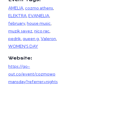
AMELIA
,
cozmo athens
,
ELEKTRA
,
EVANJELIA
,
february
,
house music
,
muzik savez
,
nico rac
,
pedrik
,
queen g
,
Valeron
,
WOMEN'S DAY
Website:
https://go-
out.co/event/cozmowo
mansday?referrer=nights