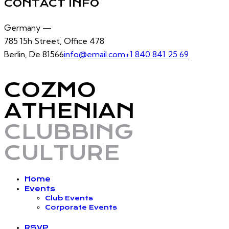
CONTACT INFO
Germany —
785 15h Street, Office 478
Berlin, De 81566
info@email.com
+1 840 841 25 69
COZMO
ATHENIAN
CLUBBING
CULTURE
Home
Events
Club Events
Corporate Events
RSVP