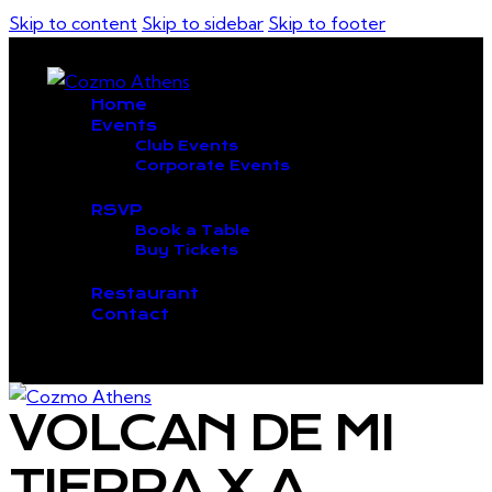
Skip to content
Skip to sidebar
Skip to footer
Home
Events
Club Events
Corporate Events
RSVP
Book a Table
Buy Tickets
Restaurant
Contact
VOLCAN DE MI
TIERRA X.A.